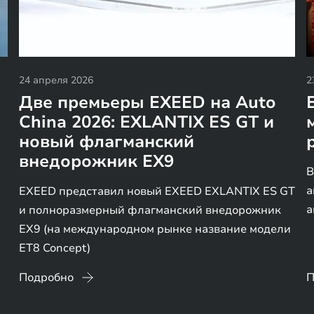
24 апреля 2026
2
Две премьеры EXEED на Auto
China 2026: EXLANTIX ES GT и
новый флагманский
внедорожник EX9
В
а
EXEED представил новый EXEED EXLANTIX ES GT
й
а
и полноразмерный флагманский внедорожник
EX9 (на международном рынке название модели
ET8 Concept)
Подробно
П