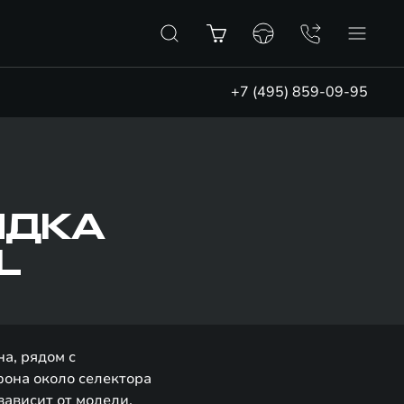
+7 (495) 859-09-95
ЯДКА
L
а, рядом с
фона около селектора
зависит от модели,