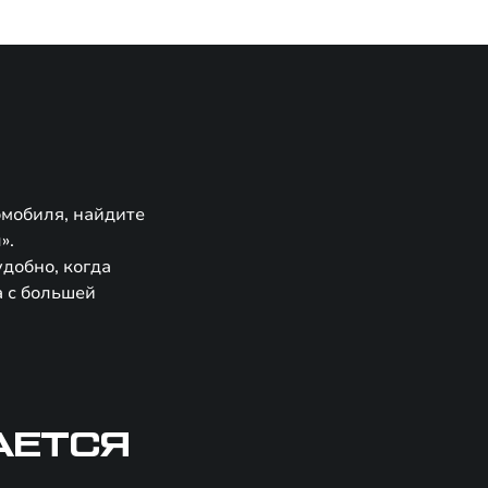
омобиля, найдите
».
удобно, когда
а с большей
АЕТСЯ