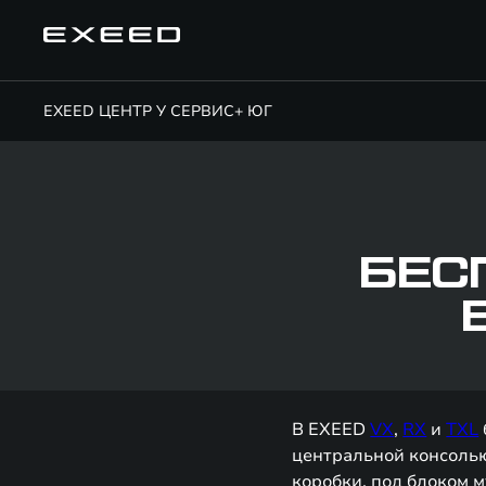
EXEED ЦЕНТР У СЕРВИС+ ЮГ
БЕС
В EXEED
VX
,
RX
и
TXL
центральной консолью
коробки, под блоком м