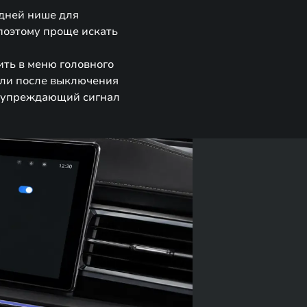
едней нише для
 поэтому проще искать
ить в меню головного
сли после выключения
едупреждающий сигнал