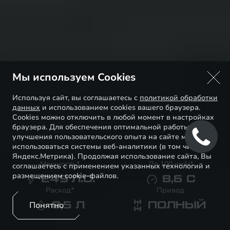
Мы используем Cookies
Используя сайт, вы соглашаетесь с
политикой обработки
данных
и использованием cookies вашего браузера.
Cookies можно отключить в любой момент в настройках
браузера. Для обеспечения оптимальной работы и
улучшения пользовательского опыта на сайте могут
использоваться системы веб-аналитики (в том числе
Яндекс.Метрика). Продолжая использование сайта, Вы
Мощность*
До 100 км/ч*
соглашаетесь с применением указанных технологий и
размещением cookie-файлов.
249
Л.С.
8,6
С
Расход*
Привод
Понятно
8,5
Л
ПОЛНЫЙ