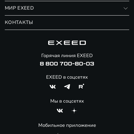
Личный кабинет
МИР EXEED
Страхование
Записаться на сервис
Обмен / Trade-in
Новости и события
КОНТАКТЫ
Сервис
Специальные предложения
Технологии EXEED
Гарантия EXEED
Корпоративным клиентам
Знаковые клиенты EXEED
Помощь на дорогах
Онлайн-магазин аксессуаров
Горячая линия EXEED
8 800 700-80-03
EXEED в соцсетях
Мы в соцсетях
Мобильное приложение