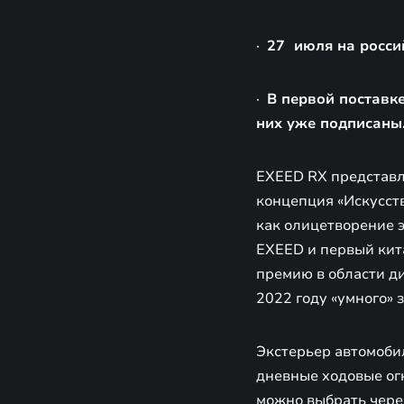
·
27 июля на росси
·
В первой поставк
них уже подписаны
EXEED RX представл
концепция «Искусст
как олицетворение э
EXEED и первый ки
премию в области ди
2022 году «умного» 
Экстерьер автомоби
дневные ходовые ог
можно выбрать чере