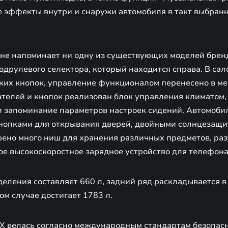
е эффекты внутри и снаружи автомобиля в такт выбран
не напоминает ни одну из существующих моделей брен
одрулевого селектора, который находится справа. В с
ких кнопок, управление функционалом перенесено в м
елей и кнопок реализован блок управления климатом
 запоминание параметров настроек сидений. Автомоби
нопками для открывания дверей, двойными солнцезащи
рено много ниш для хранения различных предметов, ра
ое высокоскоростное зарядное устройство для телефона
еления составляет 660 л, задний ряд раскладывается в
ом случае достигает 1783 л.
X велась согласно международным стандартам безопасн