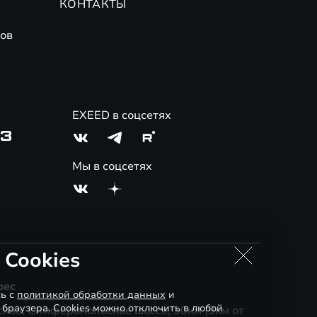
КОНТАКТЫ
ов
EXEED в соцсетях
03
Мы в соцсетях
 Cookies
рес
сь с
политикой обработки данных
и
 браузера. Cookies можно отключить в любой
ква, Симферопольское шоссе, 30км (9км от