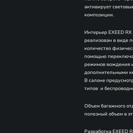
активирует световы
композиции.
Интерьер EXEED RX 
реализован в виде п
количество физичес
помощью переключат
режимов вождения и
дополнительными к
В салоне предусмот
типов и беспроводн
Объем багажного отд
полезный объем в эт
Разработка EXEED R