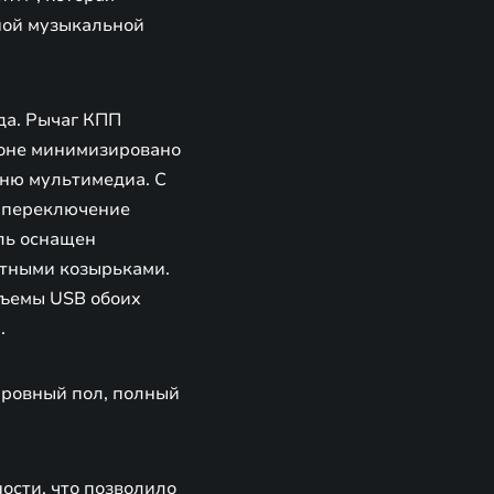
ной музыкальной
да. Рычаг КПП
алоне минимизировано
еню мультимедиа. С
, переключение
ль оснащен
тными козырьками.
зъемы USB обоих
.
 ровный пол, полный
ости, что позволило