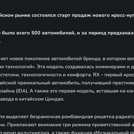
йском рынке состоялся старт продаж нового кросс-ку
е было всего 500 автомобилей, и за период предзака
.
яет новое поколение автомобилей бренда, в котором во
во технологий». Эта модель создавалась инженерами и
стетики, технологичности и комфорта. RX – первый кро
тайский премиальный автомобиль, получивший прести
зайна (IDA). А также это первая модель, вставшая на ко
завода в китайском Циндао.
ля выделяет безрамочная ромбовидная решетка радиат
ни. Привлекают внимание три режима приветственной 
з меню мультимедиа, а также функция «Музыкальный ри