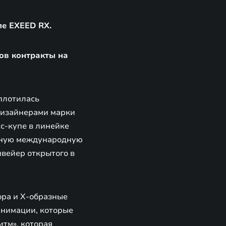
пе EXEED RX.
зов контракты на
плотилась
 дизайнерами марки
сс-купе в линейке
жную международную
нвейер открытого в
ора и Х-образные
анимации, которые
тм», которая