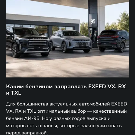
Каким бензином заправлять EXEED VX, RX
Г
и TXL
EX
Для большинства актуальных автомобилей EXEED
В 
VX, RX и TXL оптимальный выбор — качественный
за
дет
бензин АИ-95. Но у разных годов выпуска и
ко
моторов есть нюансы, которые важно учитывать
уп
перед заправкой.
го