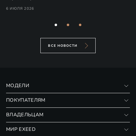
ко
6 ИЮЛЯ 2026
6 
ВСЕ НОВОСТИ
МОДЕЛИ
VX
ПОКУПАТЕЛЯМ
RX
Записаться на тест-драйв
ВЛАДЕЛЬЦАМ
Финансовые программы
Личный кабинет
МИР EXEED
Страхование
Записаться на сервис