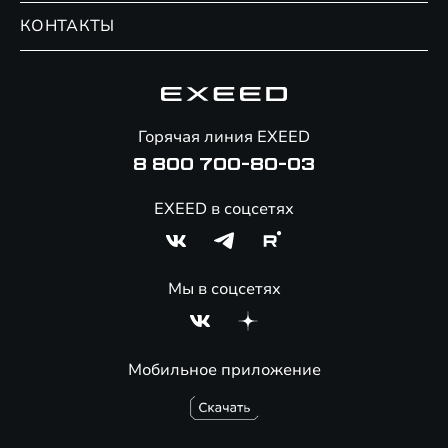
Обмен / Trade-in
Новости и события
КОНТАКТЫ
Сервис
Специальные предложения
Технологии EXEED
Гарантия EXEED
Корпоративным клиентам
Знаковые клиенты EXEED
Помощь на дорогах
Онлайн-магазин аксессуаров
Горячая линия EXEED
8 800 700-80-03
EXEED в соцсетях
Мы в соцсетях
Мобильное приложение