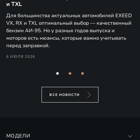
и TXL
EX
Для большинства актуальных автомобилей EXEED
В 
VX, RX и TXL оптимальный выбор — качественный
за
дет
бензин АИ-95. Но у разных годов выпуска и
ко
моторов есть нюансы, которые важно учитывать
уп
перед заправкой.
го
ко
6 ИЮЛЯ 2026
6 
ВСЕ НОВОСТИ
МОДЕЛИ