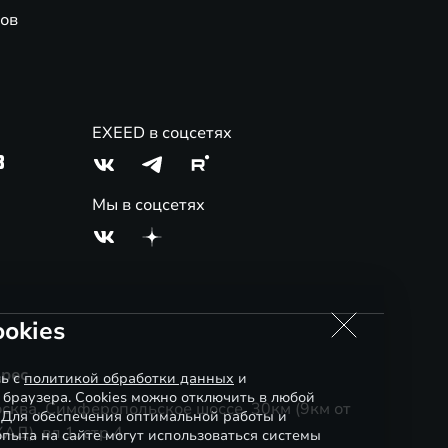
ов
EXEED в соцсетях
3
Мы в соцсетях
okies
рес
сь с
политикой обработки данных
и
 браузера. Cookies можно отключить в любой
сква, Симферопольское шоссе, 30км (9км от
. Для обеспечения оптимальной работы и
АД), вл.1, стр.4
пыта на сайте могут использоваться системы