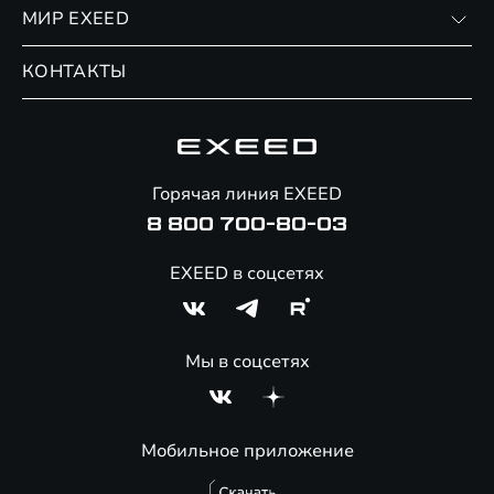
Личный кабинет
МИР EXEED
Страхование
Записаться на сервис
Обмен / Trade-in
Новости и события
КОНТАКТЫ
Сервис
Специальные предложения
Технологии EXEED
Гарантия EXEED
Корпоративным клиентам
Знаковые клиенты EXEED
Помощь на дорогах
Онлайн-магазин аксессуаров
Горячая линия EXEED
8 800 700-80-03
EXEED в соцсетях
Мы в соцсетях
Мобильное приложение