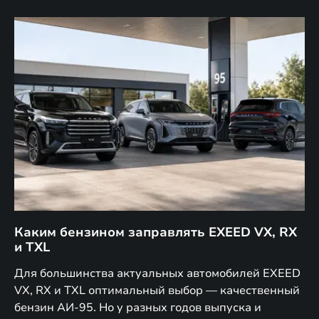
Каким бензином заправлять EXEED VX, RX
Г
и TXL
EX
Для большинства актуальных автомобилей EXEED
В 
VX, RX и TXL оптимальный выбор — качественный
за
дет
бензин АИ-95. Но у разных годов выпуска и
ко