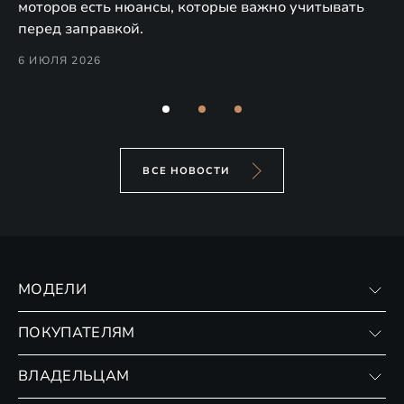
моторов есть нюансы, которые важно учитывать
уп
перед заправкой.
го
ко
6 ИЮЛЯ 2026
6 
ВСЕ НОВОСТИ
МОДЕЛИ
VX
ПОКУПАТЕЛЯМ
RX
Записаться на тест-драйв
ВЛАДЕЛЬЦАМ
Финансовые программы