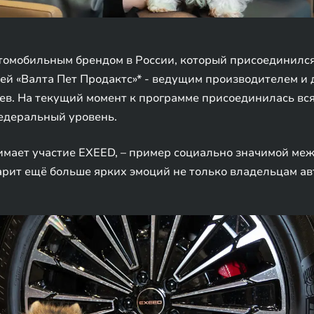
омобильным брендом в России, который присоединился к
ей «Валта Пет Продактс»* - ведущим производителем и
ев. На текущий момент к программе присоединилась вся 
едеральный уровень.
инимает участие EXEED, – пример социально значимой м
арит ещё больше ярких эмоций не только владельцам ав