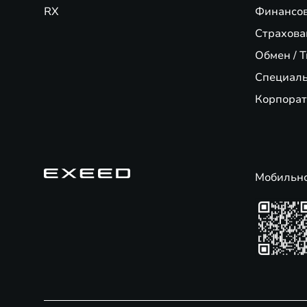
RX
Финансо
Страхова
Обмен / T
Специал
Корпорат
Мобильн