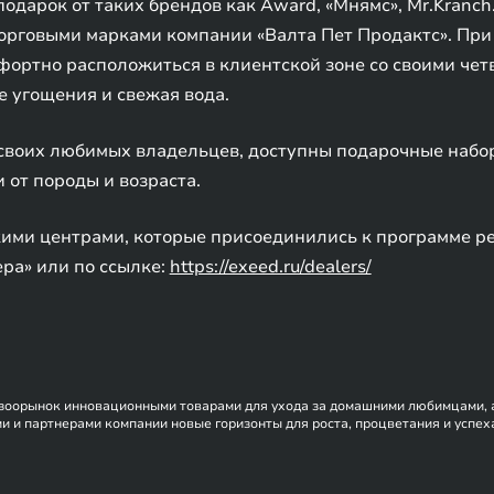
дарок от таких брендов как Award, «Мнямс», Mr.Kranch.
орговыми марками компании «Валта Пет Продактс». При
фортно расположиться в клиентской зоне со своими чет
е угощения и свежая вода.
 своих любимых владельцев, доступны подарочные набо
 от породы и возраста.
ими центрами, которые присоединились к программе pet
ера» или по ссылке:
https://exeed.ru/dealers/
й зоорынок инновационными товарами для ухода за домашними любимцами, 
 и партнерами компании новые горизонты для роста, процветания и успех