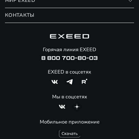
МИР EXEED
Страхование
Записаться на сервис
Обмен / Trade-in
Новости и события
КОНТАКТЫ
Сервис
Специальные предложения
Технологии EXEED
Гарантия EXEED
Корпоративным клиентам
Знаковые клиенты EXEED
Помощь на дорогах
Онлайн-магазин аксессуаров
Горячая линия EXEED
8 800 700-80-03
EXEED в соцсетях
Мы в соцсетях
Мобильное приложение