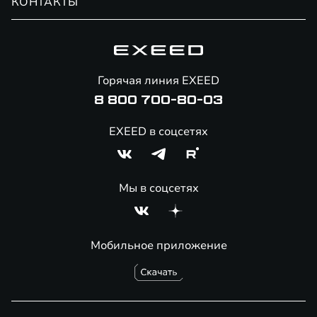
КОНТАКТЫ
Сервис
Специальные предложения
Технологии EXEED
Гарантия EXEED
Корпоративным клиентам
Знаковые клиенты EXEED
Помощь на дорогах
Онлайн-магазин аксессуаров
Горячая линия EXEED
8 800 700-80-03
EXEED в соцсетях
Мы в соцсетях
Мобильное приложение