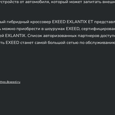
стройств от автомобиля, который может запитать внеш
ый гибридный кроссовер EXEED EXLANTIX ET представл
ль можно приобрести в шоурумах EXEED, сертифициров
ей EXLANTIX. Список авторизованных партнеров досту
еть EXEED станет самой большой сетью по обслуживани
ttps://exeed.ru