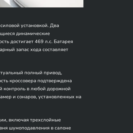
силовой установкой. Два
ающиеся динамические
сть достигает 469 л.с. Батарея
марный запас хода составляет
ктуальный полный привод,
ость кроссовера подтверждена
й контроль в любой дорожной
амер и сонаров, установленных на
ции, включая трехслойные
овня шумоподавления в салоне