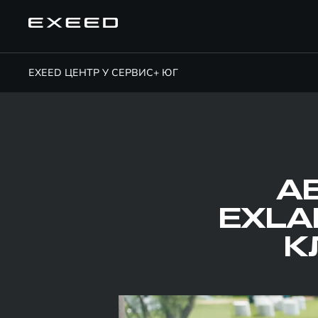
EXEED ЦЕНТР У СЕРВИС+ ЮГ
А
EXLA
К