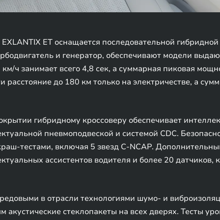
EXLANTIX ET оснащается последовательной гибридной 
турбодвигатель и генератор, обеспечивают модели выд
 км/ч занимает всего 4,8 сек, а суммарная пиковая мощно
и расстояние до 180 км только на электричестве, а сум
окрытии гибридному кроссоверу обеспечивает интелле
ектуальной пневмоподвеской и системой CDC. Безопасн
раш-тестами, включая 5 звезд C-NCAP. Дополнительны
ктуальных ассистентов водителя и более 20 датчиков, к
редовыми в отрасли технологиями шумо- и виброизоля
м акустические стеклопакеты на всех дверях. Тесты ур