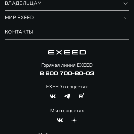
ВЛАДЕЛЬЦАМ
Финансовые программы
Личный кабинет
МИР EXEED
Страхование
Записаться на сервис
Обмен / Trade-in
Новости и события
КОНТАКТЫ
Сервис
Специальные предложения
Технологии EXEED
Гарантия EXEED
Корпоративным клиентам
Знаковые клиенты EXEED
Помощь на дорогах
Онлайн-магазин аксессуаров
Горячая линия EXEED
8 800 700-80-03
EXEED в соцсетях
Мы в соцсетях