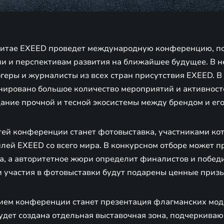
 в Китае EXEED проведет международную конференцию, 
ии и перспективам развития на ближайшее будущее. В н
геры и журналисты из всех стран присутствия EXEED. В
ировано большое количество мероприятий и активносте
дание прочной и тесной экосистемы между брендом и ег
тей конференции станет фотовыставка, участниками кот
лей EXEED со всего мира. В конкурсном отборе может п
а, а авторитетное жюри определит финалистов и побед
 участия в фотовыставки будут подарены ценные приз
ем конференции станет презентация флагманских мод
будет создана отдельная выставочная зона, подчеркив