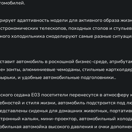
втомобилей.
рирует адаптивность модели для активного образа жизн
астрономических телескопов, походных столов и стульев
ного холодильника смоделируют самые разные ситуаци
ставит автомобиль в роскошной бизнес-среде, атрибута
ые» зонты, алюминиевые чемоданы, стильные картхолде
ырьки, и удобные автомобильные подголовники..
ского седана E03 посетители перенесутся в атмосферу 
ебностей и стиля жизни, автомобиль подстроится под л
представлены сиденья для домашних животных, портат
тронный кальян, мини-проектор, автомобильный холод
мобильная автомойка высокого давления и очки дополне