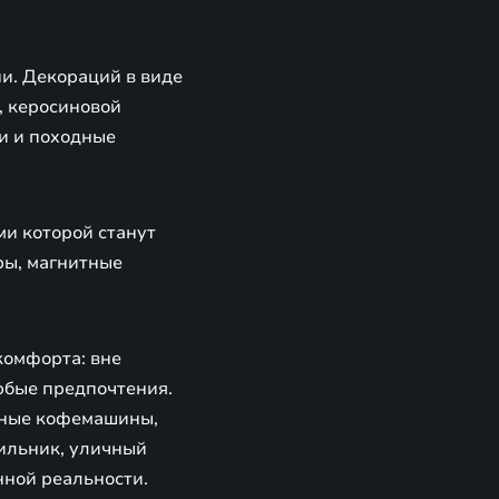
и. Декораций в виде
, керосиновой
и и походные
ми которой станут
ры, магнитные
комфорта: вне
юбые предпочтения.
ивные кофемашины,
ильник, уличный
нной реальности.