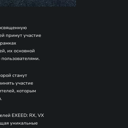
посвященную
ей примут участие
 рамках
й, их основной
о пользователями.
орой станут
ринять участие
ителей, которым
ы.
елей EXEED: RX, VX
ающая уникальные