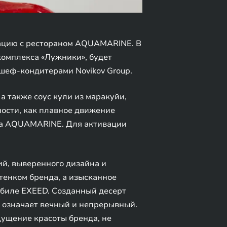
рацию с рестораном AQUAMARINE. В
акомплекса «Лужники», будет
шеф-кондитерами Novikov Group.
 а также соус кули из маракуйи,
ности, как плавное движение
ана AQUAMARINE. Для активации
й, выверенного дизайна и
енком бренда, а изысканное
обиле EXEED. Созданный десерт
о означает вечный и непрерывный.
ущение красоты бренда, не