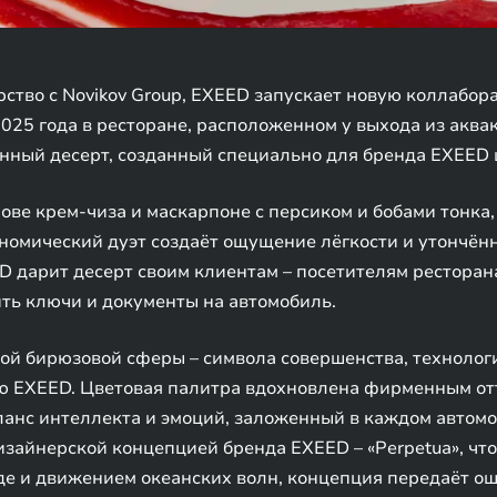
ство с Novikov Group, EXEED запускает новую коллабо
2025 года в ресторане, расположенном у выхода из акв
ный десерт, созданный специально для бренда EXEED 
нове крем-чиза и маскарпоне с персиком и бобами тонка,
рономический дуэт создаёт ощущение лёгкости и утончён
ED дарит десерт своим клиентам – посетителям рестор
ть ключи и документы на автомобиль.
й бирюзовой сферы – символа совершенства, технологи
EXEED. Цветовая палитра вдохновлена фирменным отт
ланс интеллекта и эмоций, заложенный в каждом автом
изайнерской концепцией бренда EXEED – «Perpetua», чт
е и движением океанских волн, концепция передаёт ощ