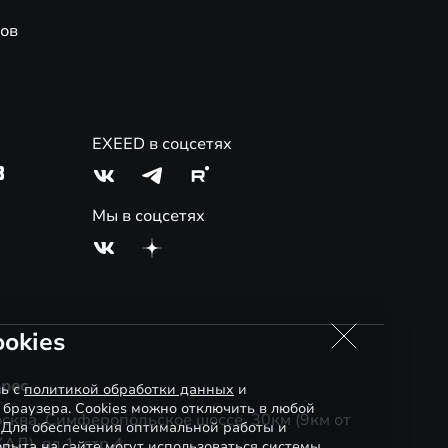
ов
EXEED в соцсетях
3
Мы в соцсетях
okies
рес
сь с
политикой обработки данных
и
 браузера. Cookies можно отключить в любой
сква, Симферопольское шоссе, 30км (9км от
. Для обеспечения оптимальной работы и
АД), вл.1, стр.4
пыта на сайте могут использоваться системы