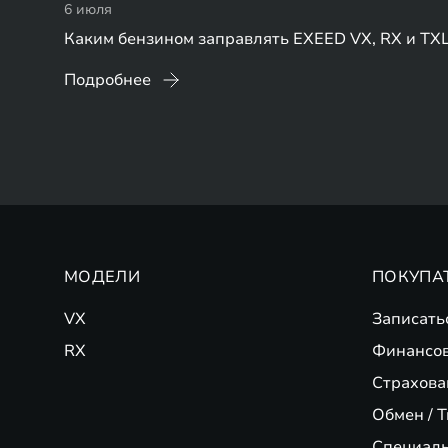
6 июля
Каким бензином заправлять EXEED VX, RX и TX
Подробнее
МОДЕЛИ
ПОКУПА
VX
Записать
RX
Финансо
Страхова
Обмен / T
Специал