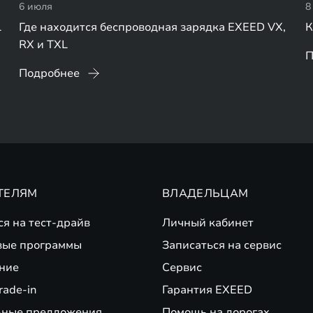
6 июля
8
L
Где находится беспроводная зарядка EXEED VX,
К
RX и TXL
П
Подробнее
ТЕЛЯМ
ВЛАДЕЛЬЦАМ
ся на тест-драйв
Личный кабинет
вые программы
Записаться на сервис
ние
Сервис
rade-in
Гарантия EXEED
ьные предложения
Помощь на дорогах