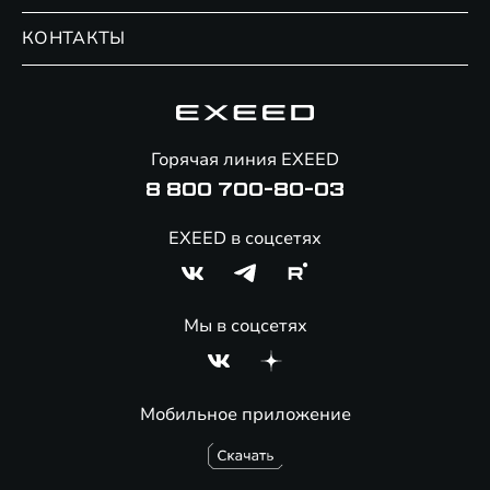
Записаться на сервис
Обмен / Trade-in
Новости и события
КОНТАКТЫ
Сервис
Специальные предложения
Технологии EXEED
Гарантия EXEED
Корпоративным клиентам
Знаковые клиенты EXEED
Помощь на дорогах
Онлайн-магазин аксессуаров
Горячая линия EXEED
8 800 700-80-03
EXEED в соцсетях
Мы в соцсетях
Мобильное приложение