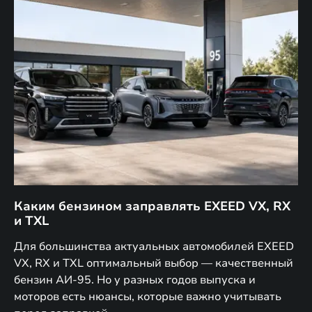
Каким бензином заправлять EXEED VX, RX
Г
и TXL
EX
Для большинства актуальных автомобилей EXEED
В 
VX, RX и TXL оптимальный выбор — качественный
за
дет
бензин АИ-95. Но у разных годов выпуска и
ко
моторов есть нюансы, которые важно учитывать
уп