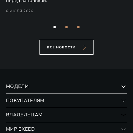
перед заправкой.
го
ко
6 ИЮЛЯ 2026
6 
ВСЕ НОВОСТИ
МОДЕЛИ
VX
ПОКУПАТЕЛЯМ
RX
Записаться на тест-драйв
ВЛАДЕЛЬЦАМ
Финансовые программы
Личный кабинет
МИР EXEED
Страхование